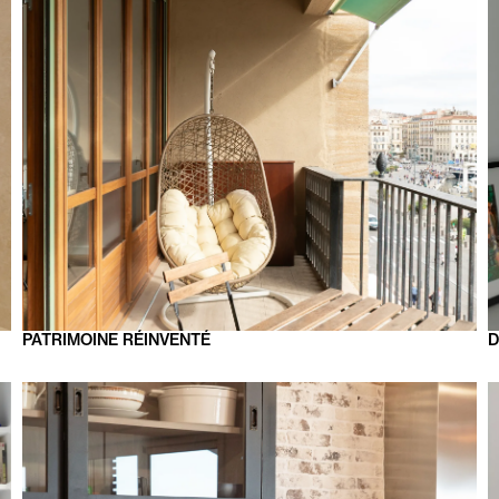
PATRIMOINE
RÉINVENTÉ
D