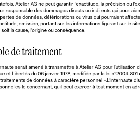
fois, Atelier AG ne peut garantir l’exactitude, la précision ou l’e
pour responsable des dommages directs ou indirects qui pourraient
 les pertes de données, détériorations ou virus qui pourraient affec
xactitude, omission, portant sur les informations figurant sur le sit
soit la cause, l’origine ou conséquence.
ble de traitement
rnaute serait amené à transmettre à Atelier AG pour l’utilisation
ue et Libertés du 06 janvier 1978, modifiée par la loi n°2004-801 
raitements de données à caractère personnel ».L’internaute dispo
onnelles le concernant, qu’il peut exercer à tout moment en adres