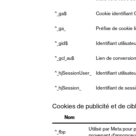
^_ga$
Cookie identifiant 
^_ga_
Préfixe de cookie l
^_gid$
Identifiant utilisat
^_gcl_au$
Lien de conversion
^_hjSessionUser_
Identifiant utilisate
^_hjSession_
Identifiant de sessi
Cookies de publicité et de ci
Nom
Utilisé par Meta pour 
^_fbp
provenant d’annonceur