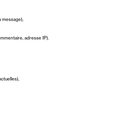
u message),
mmentaire, adresse IP).
ctuelles),