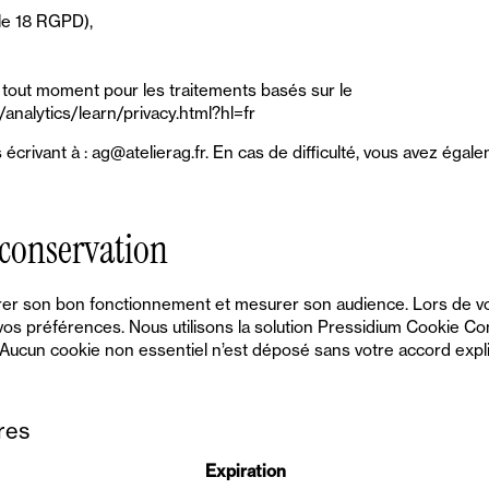
icle 18 RGPD),
 tout moment pour les traitements basés sur le
nalytics/learn/privacy.html?hl=fr
crivant à : ag@atelierag.fr. En cas de difficulté, vous avez égalem
 conservation
surer son bon fonctionnement et mesurer son audience. Lors de vo
vos préférences. Nous utilisons la solution Pressidium Cookie
cun cookie non essentiel n’est déposé sans votre accord expli
res
Expiration