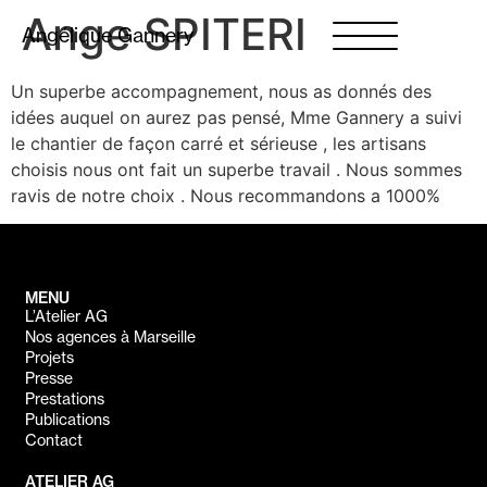
Ange SPITERI
Angélique Gannery
Un superbe accompagnement, nous as donnés des
idées auquel on aurez pas pensé, Mme Gannery a suivi
le chantier de façon carré et sérieuse , les artisans
choisis nous ont fait un superbe travail . Nous sommes
ravis de notre choix . Nous recommandons a 1000%
MENU
L’Atelier AG
Nos agences à Marseille
Projets
Presse
Prestations
Publications
Contact
ATELIER AG