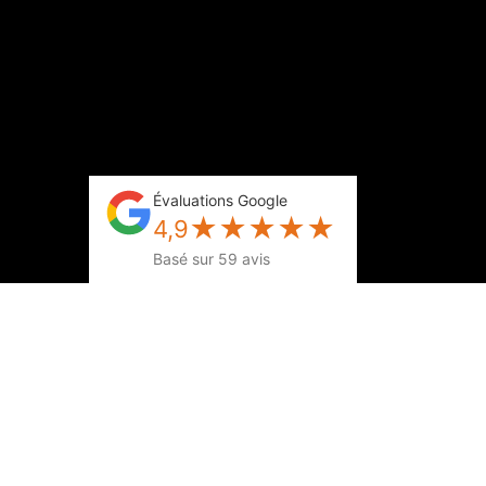
Évaluations Google
★
★
★
★
★
4,9
Basé sur 59 avis