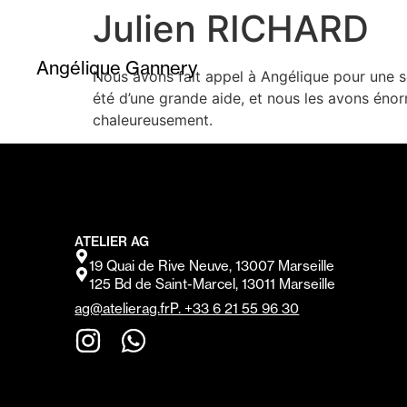
Julien RICHARD
Angélique Gannery
Nous avons fait appel à Angélique pour une 
été d’une grande aide, et nous les avons éno
chaleureusement.
ATELIER AG
19 Quai de Rive Neuve, 13007 Marseille
125 Bd de Saint-Marcel, 13011 Marseille
ag@atelierag.fr
P. +33 6 21 55 96 30