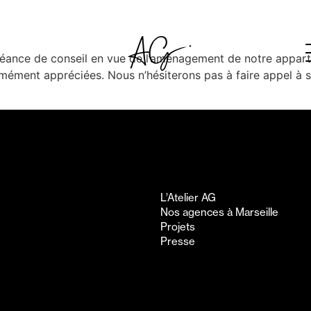
séance de conseil en vue de l’aménagement de notre appar
rmément appréciées. Nous n’hésiterons pas à faire appel à s
L’Atelier AG
Nos agences à Marseille
Projets
Presse