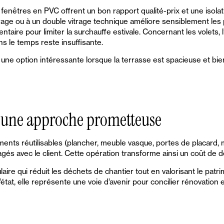
enêtres en PVC offrent un bon rapport qualité-prix et une isolat
itrage ou à un double vitrage technique améliore sensiblement le
entaire pour limiter la surchauffe estivale. Concernant les volet
ns le temps reste insuffisante.
 une option intéressante lorsque la terrasse est spacieuse et bien
 : une approche prometteuse
nts réutilisables (plancher, meuble vasque, portes de placard, mi
és avec le client. Cette opération transforme ainsi un coût de d
laire qui réduit les déchets de chantier tout en valorisant le patr
état, elle représente une voie d’avenir pour concilier rénovation