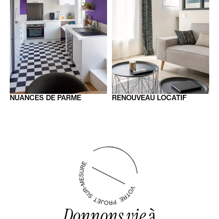
NUANCES DE
PARME
RENOUVEAU
LOCATIF
Donnons vie
à